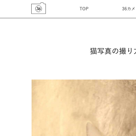
TOP
36カ
猫写真の撮り方